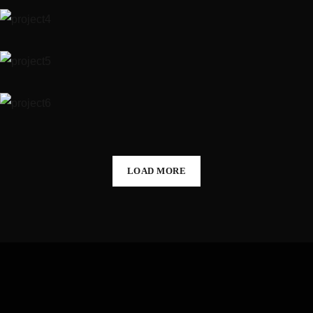
Private House in Spain
ΓΕΝΙΚΆ
Modern Villa in Belgium
ΓΕΝΙΚΆ
Minimal Guests House
ΓΕΝΙΚΆ
ΧΏΡΟΙ
LOAD MORE