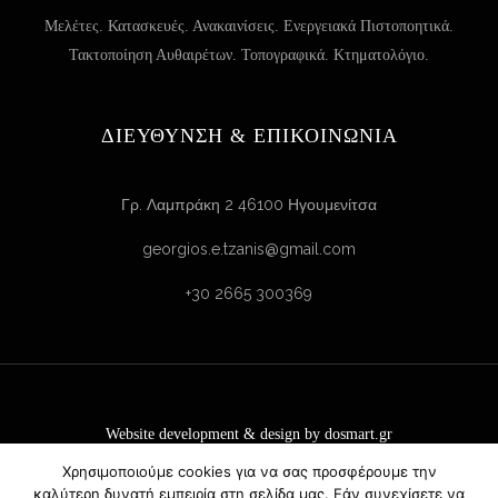
Μελέτες. Κατασκευές. Ανακαινίσεις. Ενεργειακά Πιστοποητικά.
Τακτοποίηση Αυθαιρέτων. Τοπογραφικά. Κτηματολόγιο.
ΔΙΕΥΘΥΝΣΗ & ΕΠΙΚΟΙΝΩΝΙΑ
Γρ. Λαμπράκη 2 46100 Ηγουμενίτσα
georgios.e.tzanis@gmail.com
+30 2665 300369
Website development & design by
dosmart.gr
Powered by
Wideview Entertainment
| SEO by
SEO24
Χρησιμοποιούμε cookies για να σας προσφέρουμε την
All Rights Reserved.
καλύτερη δυνατή εμπειρία στη σελίδα μας. Εάν συνεχίσετε να