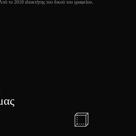
Aπό το 2018 ιδιοκτήτης του δικού του γραφείου.
]
μας
Ο
ν
ή