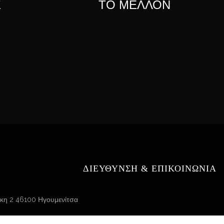
ΤΟ ΜΈΛΛΟΝ
Σ
τον
ΔΙΕΥΘΥΝΣΗ & ΕΠΙΚΟΙΝΩΝΙΑ
κη 2 46100 Ηγουμενίτσα
.tzanis@gmail.com