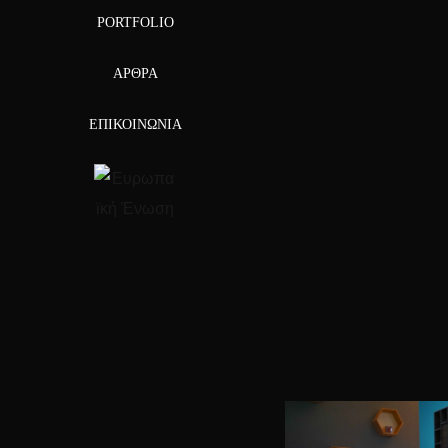
PORTFOLIO
ΆΡΘΡΑ
ΕΠΙΚΟΙΝΩΝΊΑ
Αποκαλούμε
«ζωντανό μι