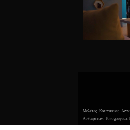
ζωντανός μιν
αφορά μια οπ
εμφάνιση. Α
ΑΠΟΣΤ
εσωτερικά συν
αληθινό 
Μελέτες. Κατασκευές. Ανακ
Αυθαιρέτων. Τοπογραφικά. 